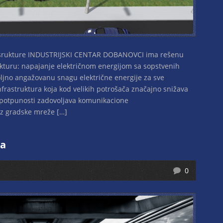
asrukture INDUSTRIJSKI CENTAR DOBANOVCI ima rešenu
turu: napajanje električnom energijom sa sopstvenih
oljno angažovanu snagu električne energije za sve
infrastruktura koja kod velikih potrošača značajno snižava
 u potpunosti zadovoljava komunikacione
z gradske mreže […]
ra
0