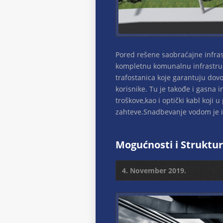
Pored rešene saobraćajne infr
kompletnu komunalnu infrastruk
trafostanica koje garantuju dov
korisnike. Tu je takođe i gasna 
troškove,kao i optički kabl koji
zahteve.Snadbevanje vodom je i
Mogućnosti i Struktu
4. November 2019.