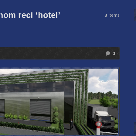
nom reci ‘hotel’
3
Items
0