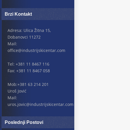
Brzi Kontakt
Adresa: Ulica Žitna 15,
Dobanovci 11272
Mail:
office@industrijskicentar.com
Tel: +381 11 8467 116
Fax: +381 11 8467 058
Mob:+381 63 214 201
Uroš Jović
Mail:
uros.jovic@industrijskicentar.com
Poslednji Postovi