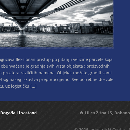
gućava fleksibilan pristup po pitanju veličine parcele koja
obuhvaćena je gradnja svih vrsta objekata : proizvodnih
h prostora različitih namena. Objekat možete graditi sami
to zbog našeg iskustva preporučujemo. Sve potrebne dozvole
, uz logističku […]
Događaji i sastanci
Ulica Žitna 15, Dobano
© 2026 Industrijski Centar 