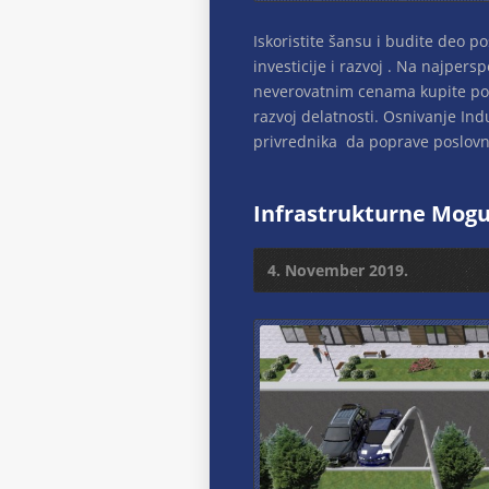
Iskoristite šansu i budite deo p
investicije i razvoj . Na najpers
neverovatnim cenama kupite posl
razvoj delatnosti. Osnivanje Ind
privrednika da poprave poslovn
Infrastrukturne Mogu
4. November 2019.