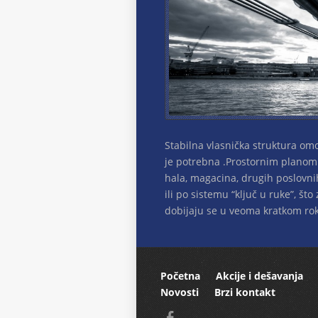
Stabilna vlasnička struktura omo
je potrebna .Prostornim planom 
hala, magacina, drugih poslovni
ili po sistemu “ključ u ruke”, š
dobijaju se u veoma kratkom roku
Početna
Akcije i dešavanja
Novosti
Brzi kontakt