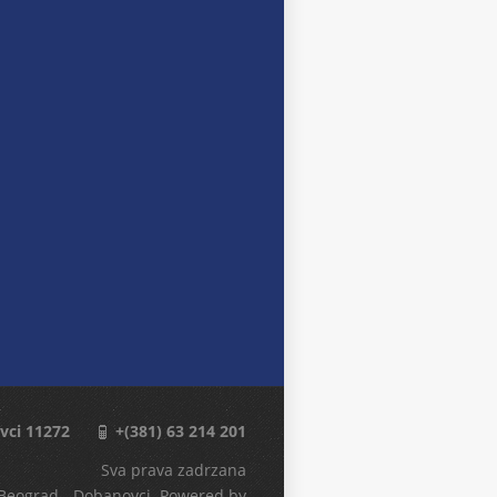
vci 11272
+(381) 63 214 201
Sva prava zadrzana
- Beograd - Dobanovci. Powered by