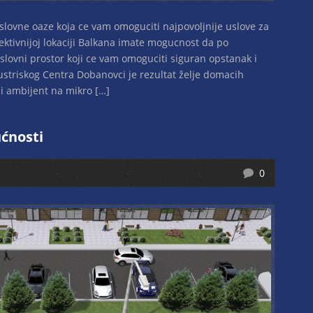
oslovne oaze koja ce vam omoguciti najpovoljnije uslove za
pektivnijoj lokaciji Balkana imate mogucnost da po
ovni prostor koji ce vam omoguciti siguran opstanak i
ustriskog Centra Dobanovci je rezultat želje domacih
i ambijent na mikro […]
ćnosti
0