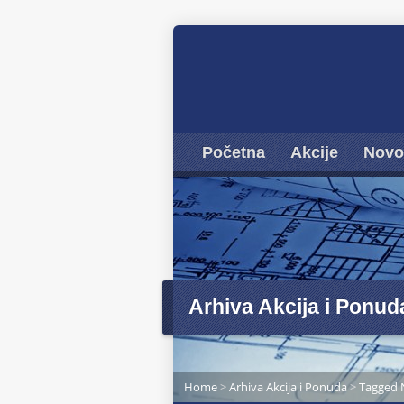
Početna
Akcije
Novo
Arhiva Akcija i Ponud
Home
>
Arhiva Akcija i Ponuda
>
Tagged 